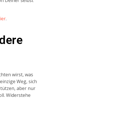
on Deiner selbst
ier
.
ndere
chten wirst, was
 einzige Weg, sich
tützen, aber nur
ll. Widerstehe