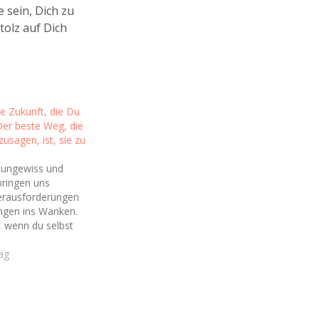
 sein, Dich zu
tolz auf Dich
ie Zukunft, die Du
Der beste Weg, die
usagen, ist, sie zu
t ungewiss und
bringen uns
erausforderungen
ngen ins Wanken.
 wenn du selbst
st, die Zukunft zu
vorherzusagen?
rag
u zu denken, dass
 wir heute sind, die
 wir immer sein