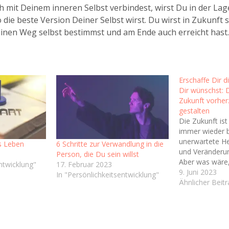
 mit Deinem inneren Selbst verbindest, wirst Du in der Lage
die beste Version Deiner Selbst wirst. Du wirst in Zukunft s
inen Weg selbst bestimmst und am Ende auch erreicht hast.
Erschaffe Dir d
Dir wünschst: 
Zukunft vorherz
gestalten
Die Zukunft is
immer wieder 
unerwartete H
s Leben
6 Schritte zur Verwandlung in die
und Veränderu
Person, die Du sein willst
Aber was wäre,
ntwicklung"
17. Februar 2023
die Macht hätte
9. Juni 2023
In "Persönlichkeitsentwicklung"
gestalten und 
Ähnlicher Beit
Wir neigen daz
die Person, die
Person ist, die
werden.…