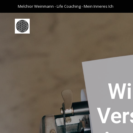
Melchior Weinmann - Life Coaching - Mein Inneres Ich
Wi
Ver