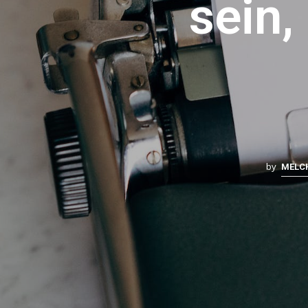
sein,
by
MELC