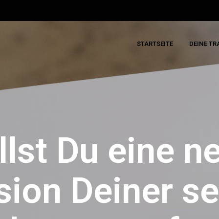
STARTSEITE
DEINE T
llst Du eine n
sion Deiner se