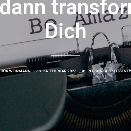
 dann transfo
Dich
on
in
HIOR WEINMANN
24. FEBRUAR 2023
PERSÖNLICHKEITSENT